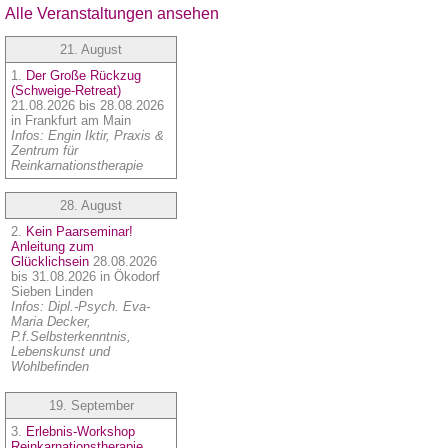
Alle Veranstaltungen ansehen
21. August
1.
Der Große Rückzug
(Schweige-Retreat)
21.08.2026 bis 28.08.2026
in Frankfurt am Main
Infos: Engin Iktir, Praxis &
Zentrum für
Reinkarnationstherapie
28. August
2.
Kein Paarseminar!
Anleitung zum
Glücklichsein
28.08.2026
bis 31.08.2026 in Ökodorf
Sieben Linden
Infos: Dipl.-Psych. Eva-
Maria Decker,
P.f.Selbsterkenntnis,
Lebenskunst und
Wohlbefinden
19. September
3.
Erlebnis-Workshop
Reinkarnationstherapie