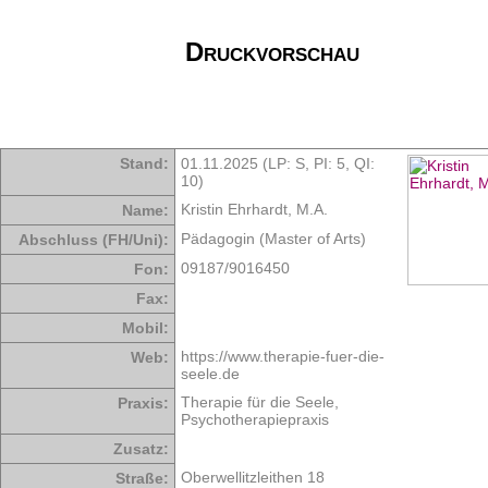
Druckvorschau
Stand:
01.11.2025 (LP: S,
PI: 5
,
QI:
10
)
Kristin Ehrhardt, M.A.
Name:
Pädagogin (Master of Arts)
Abschluss (FH/Uni):
09187/9016450
Fon:
Fax:
Mobil:
https://www.therapie-fuer-die-
Web:
seele.de
Therapie für die Seele,
Praxis:
Psychotherapiepraxis
Zusatz:
Oberwellitzleithen 18
Straße: