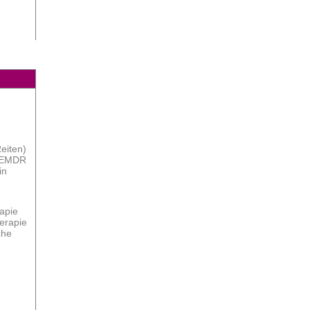
eiten)
e EMDR
in
rapie
erapie
che