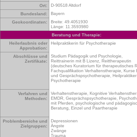
D-90518 Altdorf
Ort:
Bayern
Bundesland:
Breite: 49.4051930
Geokoordinaten:
Länge: 11.3593980
Beratung und Therapie:
Heilerlaubnis oder
Heilpraktikerin für Psychotherapie
Approbation:
Studium Pädagogik und Psychologie,
Abschlüsse und
Reittrainerin mit B Lizenz, Reittherapeutin
Zertifikate:
(deutsches Kuratorium für therapeutisches R
Fachqualifikation Verhaltenstherapie, Kurs
und Gesprächspsychotherapie, Heilpraktiker
Psychotherapie
Verhaltenstherapie, Kognitive Verhaltensthe
Verfahren und
EMDR, Gesprächspsychotherapie, Psychoth
Methoden:
mit Pferden, psychologische und pädagogis
Beratung, Einzel und Paartherapie
Depressionen
Problembereiche und
Ängste
Zielgruppen:
Zwänge
Trauma