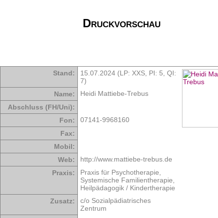
Druckvorschau
Stand:
15.07.2024 (LP: XXS,
PI: 5
,
QI:
7
)
Heidi Mattiebe-Trebus
Name:
Abschluss (FH/Uni):
07141-9968160
Fon:
Fax:
Mobil:
http://www.mattiebe-trebus.de
Web:
Praxis für Psychotherapie,
Praxis:
Systemische Familientherapie,
Heilpädagogik / Kindertherapie
c/o Sozialpädiatrisches
Zusatz:
Zentrum