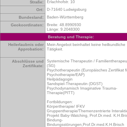
Erlachhofstr. 10
Straße:
D-71640 Ludwigsburg
Ort:
Baden-Württemberg
Bundesland:
Breite: 48.8990930
Geokoordinaten:
Länge: 9.2048300
Beratung und Therapie:
Heilerlaubnis oder
Mein Angebot beinhaltet keine heilkundliche
Approbation:
Tätigkeit.
Systemische Therapeutin / Familientherapeu
Abschlüsse und
(SG)
Zertifikate:
Psychotherapeutin (Europäisches Zertifikat f
Psychotherapie/EAP)
Heilpädagogin
Sandspiel-Therapeutin (DGST)
Psychodynamisch Imaginative Trauma-
Therapie(PITT)
Fortbildungen:
Körpertherapie/ IFKV
Gruppentherapie/Themenzentrierte Interakti
Projekt Baby-Watching, Prof.Dr.med. K.H.Bri
Bindung-
Bindungsstörungen,Prof.Dr.med.K.H.Brisch