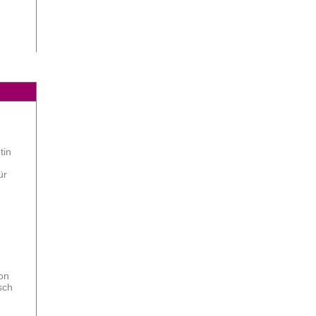
tin
ür
on
sch