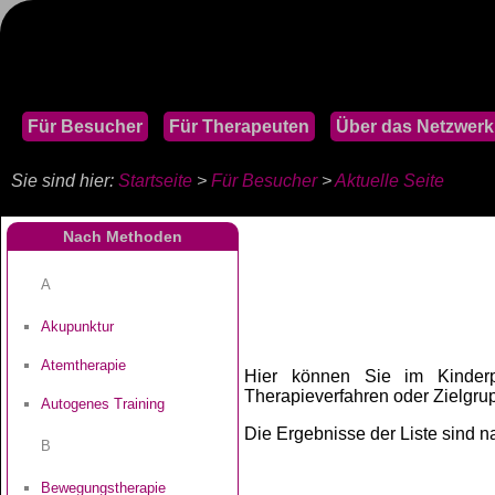
Für Besucher
Für Therapeuten
Über das Netzwerk
Sie sind hier:
Startseite
>
Für Besucher
>
Aktuelle Seite
Nach Methoden
A
Akupunktur
Atemtherapie
Hier können Sie im Kinderp
Therapieverfahren oder Zielgr
Autogenes Training
Die Ergebnisse der Liste sind na
B
Bewegungstherapie