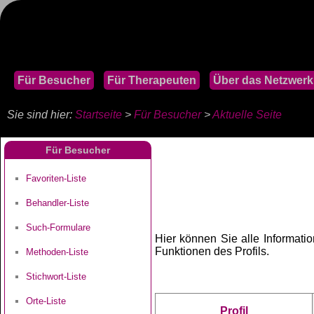
Für Besucher
Für Therapeuten
Über das Netzwerk
Sie sind hier:
Startseite
>
Für Besucher
>
Aktuelle Seite
Für Besucher
Favoriten-Liste
Behandler-Liste
Such-Formulare
Hier können Sie alle Informati
Funktionen des Profils.
Methoden-Liste
Stichwort-Liste
Orte-Liste
Profil