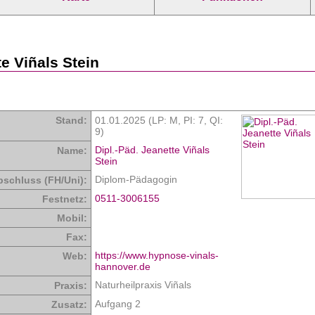
te Viñals Stein
Stand:
01.01.2025 (LP: M,
PI: 7
,
QI:
9
)
Dipl.-Päd. Jeanette Viñals
Name:
Stein
Diplom-Pädagogin
bschluss (FH/Uni):
0511-3006155
Festnetz:
Mobil:
Fax:
https://www.hypnose-vinals-
Web:
hannover.de
Naturheilpraxis Viñals
Praxis:
Aufgang 2
Zusatz: