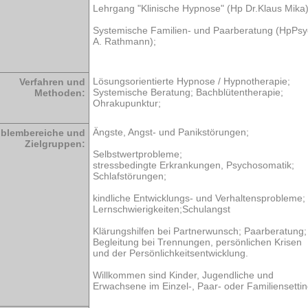
Lehrgang "Klinische Hypnose" (Hp Dr.Klaus Mika)
Systemische Familien- und Paarberatung (HpPs
A. Rathmann);
Lösungsorientierte Hypnose / Hypnotherapie;
Verfahren und
Systemische Beratung; Bachblütentherapie;
Methoden:
Ohrakupunktur;
Ängste, Angst- und Panikstörungen;
oblembereiche und
Zielgruppen:
Selbstwertprobleme;
stressbedingte Erkrankungen, Psychosomatik;
Schlafstörungen;
kindliche Entwicklungs- und Verhaltensprobleme;
Lernschwierigkeiten;Schulangst
Klärungshilfen bei Partnerwunsch; Paarberatung;
Begleitung bei Trennungen, persönlichen Krisen
und der Persönlichkeitsentwicklung.
Willkommen sind Kinder, Jugendliche und
Erwachsene im Einzel-, Paar- oder Familiensettin