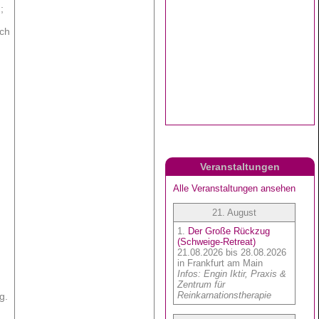
;
ych
Veranstaltungen
g.