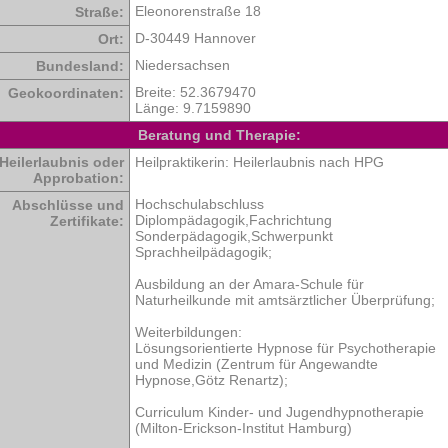
Eleonorenstraße 18
Straße:
D-30449 Hannover
Ort:
Niedersachsen
Bundesland:
Breite:
52.3679470
Geokoordinaten:
Länge:
9.7159890
Beratung und Therapie:
Heilerlaubnis oder
Heilpraktikerin: Heilerlaubnis nach HPG
Approbation:
Hochschulabschluss
Abschlüsse und
Diplompädagogik,Fachrichtung
Zertifikate:
Sonderpädagogik,Schwerpunkt
Sprachheilpädagogik;
Ausbildung an der Amara-Schule für
Naturheilkunde mit amtsärztlicher Überprüfung;
Weiterbildungen:
Lösungsorientierte Hypnose für Psychotherapie
und Medizin (Zentrum für Angewandte
Hypnose,Götz Renartz);
Curriculum Kinder- und Jugendhypnotherapie
(Milton-Erickson-Institut Hamburg)