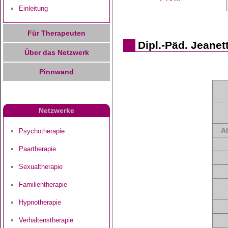
Einleitung
Für Therapeuten
Dipl.-Päd. Jeanet
Über das Netzwerk
Pinnwand
Netzwerke
A
Psychotherapie
Paartherapie
Sexualtherapie
Familientherapie
Hypnotherapie
Verhaltenstherapie