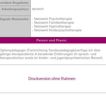
ondere Angebote:
deutsch
Arbeitssprachen:
- Netzwerk Psychotherapie
legiale Netzwerke:
- Netzwerk Familientherapie
- Netzwerk Hypnotherapie
- Netzwerk Kinderpsychotherapie
Person und Praxis:
 Diplompädagogin (Fachrichtung Sonderpädagogik)verfüge ich über
gjährige therapeutische & beratende Erfahrungen im sprach- und
ntherapeutischen sowie im kinder- und jugendpsychiatrischen Bereich.
Druckversion ohne Rahmen