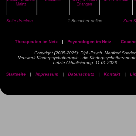
Seite drucken ...
1 Besucher online
Zum Se
Therapeuten im Netz
|
Psychologen im Netz
|
Coache
Copyright (2005-2025): Dipl.-Psych. Manfred Soeder
Netzwerk Kinderpsychotherapie - die Kinderpsychotherapeut
Letzte Aktualisierung: 11.01.2026
Startseite
|
Impressum
|
Datenschutz
|
Kontakt
|
Li